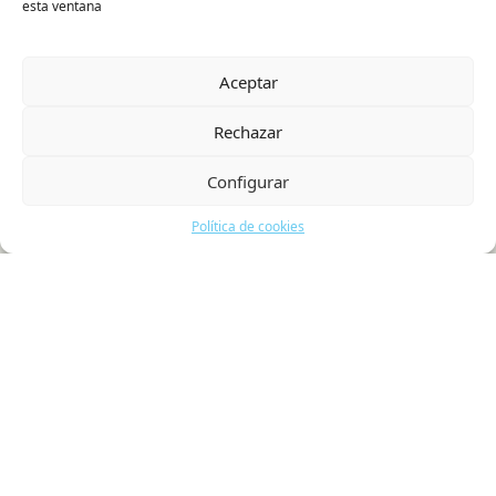
esta ventana
Aceptar
Rechazar
Configurar
Política de cookies
La Recicladora Cultural
Exposiciones
Agenda
Colaboradores
Actualidad
Contacto
Política de cookies